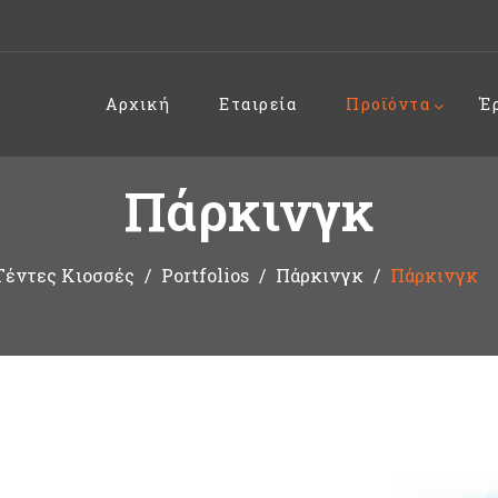
Αρχική
Εταιρεία
Προϊόντα
Έ
Πάρκινγκ
Τέντες Κιοσσές
Portfolios
Πάρκινγκ
Πάρκινγκ