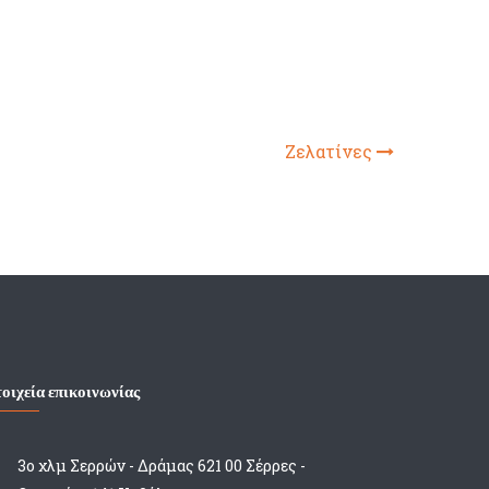
Ζελατίνες
οιχεία επικοινωνίας
3ο χλμ Σερρών - Δράμας 621 00 Σέρρες -