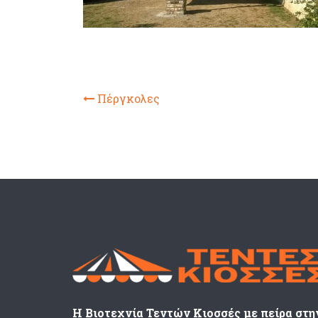
Πέργκολες
Η Βιοτεχνία Τεντών Κιοσσές με πείρα στη